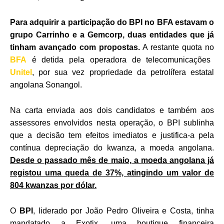
Para adquirir a participação do BPI no BFA estavam o
grupo Carrinho e a Gemcorp, duas entidades que já
tinham avançado com propostas.
A restante quota no
BFA
é detida pela operadora de telecomunicações
Unitel
, por sua vez propriedade da petrolífera estatal
angolana Sonangol.
Na carta enviada aos dois candidatos e também aos
assessores envolvidos nesta operação, o BPI sublinha
que a decisão tem efeitos imediatos e justifica-a pela
contínua depreciação do kwanza, a moeda angolana.
Desde o passado mês de maio, a moeda angolana já
registou uma queda de 37%, atingindo um valor de
804 kwanzas por dólar.
O
BPI
, liderado por João Pedro Oliveira e Costa, tinha
mandatado a Exotix, uma boutique financeira