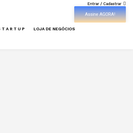
Entrar / Cadastrar
Assine AGORA!
 T A R T U P
LOJA DE NEGÓCIOS