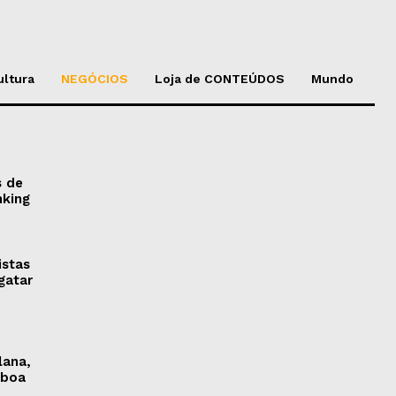
ultura
NEGÓCIOS
Loja de CONTEÚDOS
Mundo
s de
nking
istas
gatar
lana,
sboa