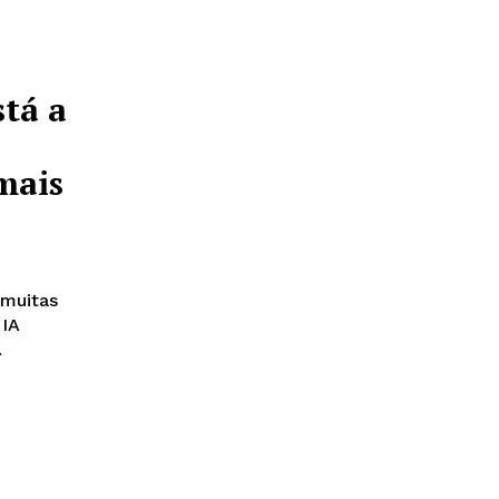
stá a
mais
r muitas
 IA
.