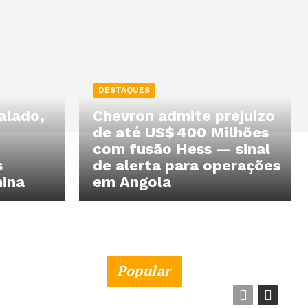
DESTAQUES
alado,
Chevron admite prejuízo
de até US$ 400 Milhões
com fusão Hess — sinal
s
de alerta para operações
hina
em Angola
Popular