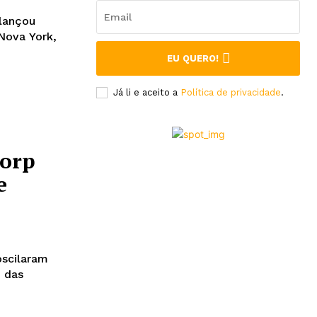
 lançou
Nova York,
EU QUERO!
Já li e aceito a
Política de privacidade
.
Corp
e
oscilaram
o das