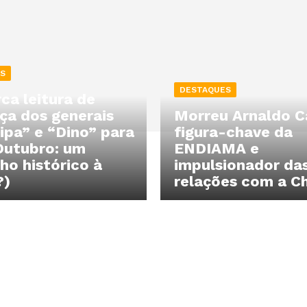
S
DESTAQUES
ca leitura de
ça dos generais
Morreu Arnaldo C
ipa” e “Dino” para
figura-chave da
Outubro: um
ENDIAMA e
ho histórico à
impulsionador da
?)
relações com a C