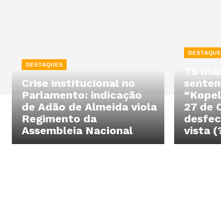
DESTAQUE
DESTAQUES
TS mar
Crise institucional no
senten
Parlamento: indicação
“Kopel
de Adão de Almeida viola
27 de 
Regimento da
desfec
Assembleia Nacional
vista (