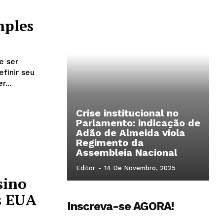
mples
e ser
efinir seu
r...
Crise institucional no
Parlamento: indicação de
Adão de Almeida viola
Regimento da
Assembleia Nacional
Editor
-
14 De Novembro, 2025
sino
s EUA
Inscreva-se AGORA!