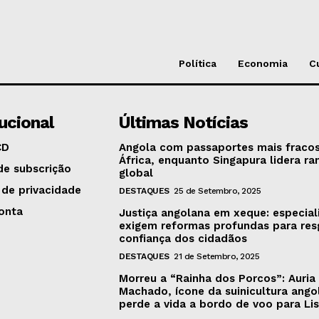
Política
Economia
C
tucional
Últimas Notícias
CD
Angola com passaportes mais fraco
África, enquanto Singapura lidera ra
de subscrição
global
 de privacidade
DESTAQUES
25 de Setembro, 2025
onta
Justiça angolana em xeque: especial
exigem reformas profundas para res
confiança dos cidadãos
DESTAQUES
21 de Setembro, 2025
Morreu a “Rainha dos Porcos”: Auria
Machado, ícone da suinicultura ango
perde a vida a bordo de voo para Li