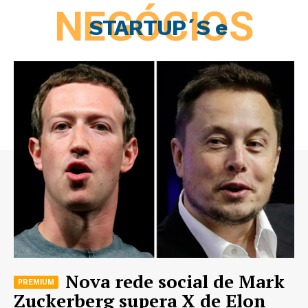
NEGÓCIOS
STARTUP´S e
Nova rede social de Mark
Zuckerberg supera X de Elon