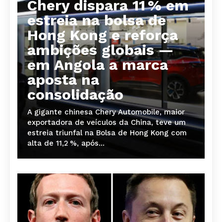
Chery dispara 11 % em
estreia na bolsa de
Hong Kong e reforça
ambições globais —
em Angola a marca
aposta na
consolidação
A gigante chinesa Chery Automobile, maior
exportadora de veículos da China, teve um
estreia triunfal na Bolsa de Hong Kong com
alta de 11,2 %, após...