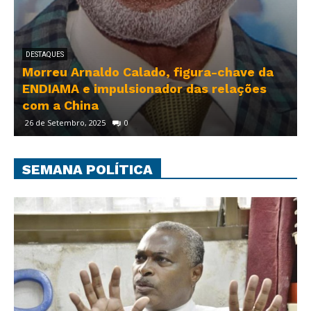
DESTAQUES
o Calado, figura-chave da
Crise instituciona
pulsionador das relações
indicação de Adão
Regimento da Ass
0
14 de Novembro, 2025
0
SEMANA POLÍTICA