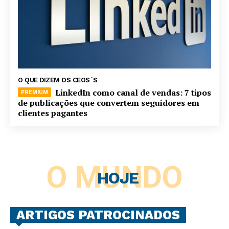
O QUE DIZEM OS CEOS´S
LinkedIn como canal de vendas: 7 tipos
de publicações que convertem seguidores em
clientes pagantes
O MUNDO
HOJE
ARTIGOS PATROCINADOS