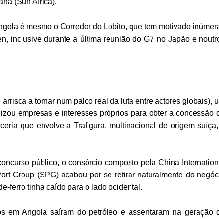
na (Sun Africa).
ngola é mesmo o Corredor do Lobito, que tem motivado inúmer
n, inclusive durante a última reunião do G7 no Japão e noutr
 arrisca a tornar num palco real da luta entre actores globais), 
izou empresas e interesses próprios para obter a concessão 
eria que envolve a Trafigura, multinacional de origem suíça,
concurso público, o consórcio composto pela China Internation
ort Group (SPG) acabou por se retirar naturalmente do negóc
ferro tinha caído para o lado ocidental.
os em Angola saíram do petróleo e assentaram na geração 