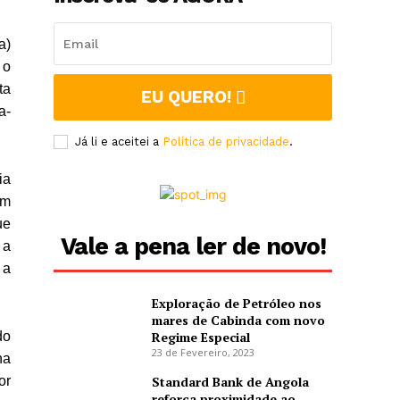
a)
 o
ta
EU QUERO!
a-
Já li e aceitei a
Política de privacidade
.
ia
am
ue
Vale a pena ler de novo!
 a
 a
Exploração de Petróleo nos
mares de Cabinda com novo
do
Regime Especial
23 de Fevereiro, 2023
na
or
Standard Bank de Angola
reforça proximidade ao