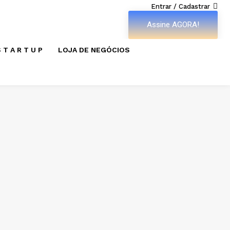
Entrar / Cadastrar
Assine AGORA!
 T A R T U P
LOJA DE NEGÓCIOS