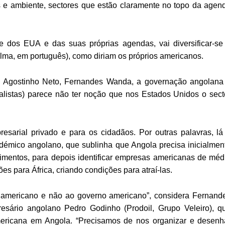
s e ambiente, sectores que estão claramente no topo da agen
 dos EUA e das suas próprias agendas, vai diversificar-se
alma, em português), como diriam os próprios americanos.
de Agostinho Neto, Fernandes Wanda, a governação angolana
listas) parece não ter noção que nos Estados Unidos o sect
esarial privado e para os cidadãos. Por outras palavras, lá
cadémico angolano, que sublinha que Angola precisa inicialmen
estimentos, para depois identificar empresas americanas de méd
s para África, criando condições para atraí-las.
 americano e não ao governo americano”, considera Fernand
esário angolano Pedro Godinho (Prodoil, Grupo Veleiro), q
ricana em Angola. “Precisamos de nos organizar e desenh