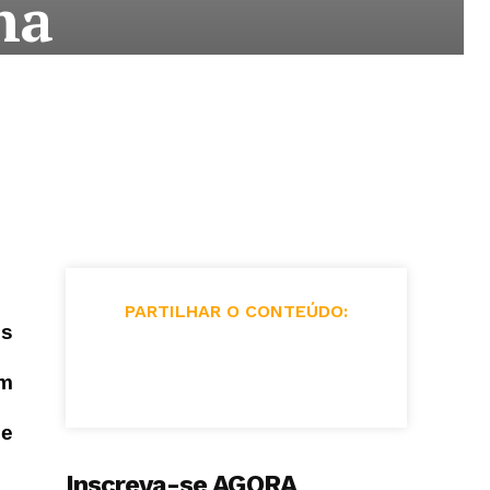
na
PARTILHAR O CONTEÚDO:
os
em
ue
Inscreva-se AGORA