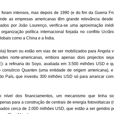
foram intensos, mas depois de 1990 (e do fim da Guerra Fri
, onde as empresas americanas têm grande relevância desde
erados por João Lourenço, verifica-se uma aproximação inédi
ganização política internacional forjada no conflito Ucrâni
lobais como a China e a Índia.
la) foram ou estão em vias de ser mobilizados para Angola v
ades norte-americanas, embora apenas dois projectos sej
DE): a refinaria do Soyo, avaliada em 3.500 milhões USD e q
o consórcio Quanten (uma entidade de origem americana), e
s do País, que investiu 300 milhões USD só para arrancar com
o nível dos financiamentos, um mecanismo que tinha si
nas para a construção de centrais de energia fotovoltaicas (
nados cerca de 2.000 milhões USD, que estão a ser geridos p