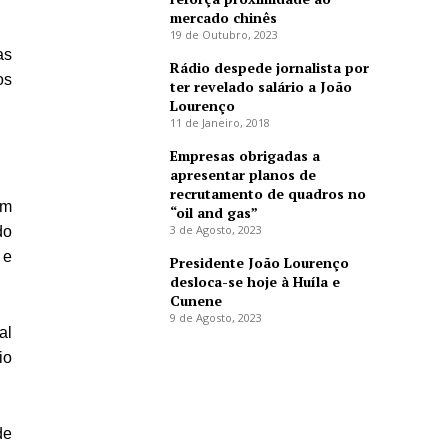
mercado chinês
19 de Outubro, 2023
as
Rádio despede jornalista por
os
ter revelado salário a João
Lourenço
11 de Janeiro, 2018
Empresas obrigadas a
apresentar planos de
recrutamento de quadros no
um
“oil and gas”
3 de Agosto, 2023
do
 e
Presidente João Lourenço
desloca-se hoje à Huíla e
Cunene
9 de Agosto, 2023
al
io
de