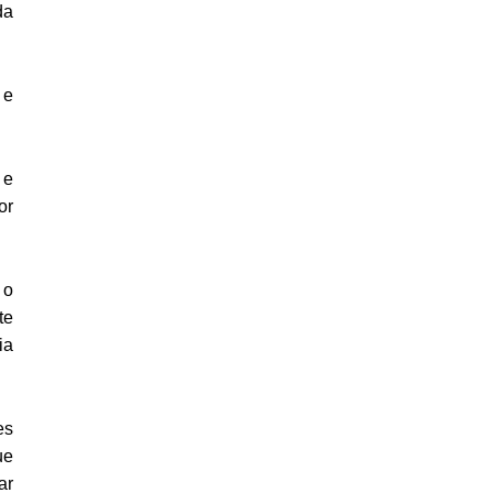
da
 e
 e
or
 o
te
ia
es
ue
ar