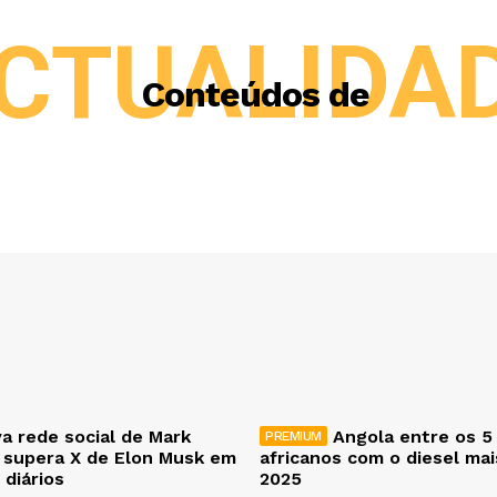
CTUALIDA
Conteúdos de
a rede social de Mark
Angola entre os 5
 supera X de Elon Musk em
africanos com o diesel ma
 diários
2025