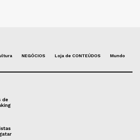
ultura
NEGÓCIOS
Loja de CONTEÚDOS
Mundo
s de
nking
istas
gatar