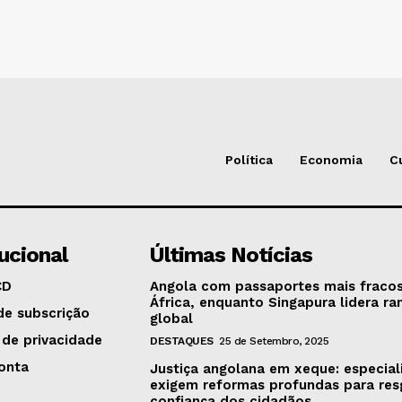
Política
Economia
C
tucional
Últimas Notícias
CD
Angola com passaportes mais fraco
África, enquanto Singapura lidera ra
de subscrição
global
 de privacidade
DESTAQUES
25 de Setembro, 2025
onta
Justiça angolana em xeque: especial
exigem reformas profundas para res
confiança dos cidadãos