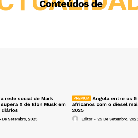
CTUALIDA
Conteúdos de
a rede social de Mark
Angola entre os 5
 supera X de Elon Musk em
africanos com o diesel ma
 diários
2025
5 De Setembro, 2025
Editor
-
25 De Setembro, 202