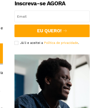
Inscreva-se AGORA
 e
EU QUERO!
Já li e aceitei a
Política de privacidade
.
ra
o