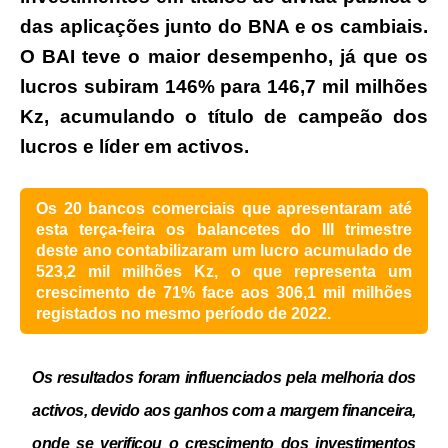
das aplicações junto do BNA e os cambiais.
O BAI teve o maior desempenho, já que os
lucros subiram 146% para 146,7 mil milhões
Kz, acumulando o título de campeão dos
lucros e líder em activos.
Os 20 bancos comerciais que apresentaram até
esta terça-feira os balancetes do III trimestre
deste ano contabilizaram um lucro acumulado de
523,2 mil milhões Kz, o que representa um
crescimento de 71% face aos 306,1 mil milhões
registados no mesmo período de 2022.
Os resultados foram influenciados pela melhoria dos
activos, devido aos ganhos com a margem financeira,
onde se verificou o crescimento dos investimentos