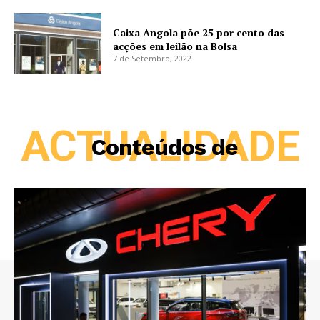
Caixa Angola põe 25 por cento das
acções em leilão na Bolsa
7 de Setembro, 2022
ACTUALIDADE
Conteúdos de