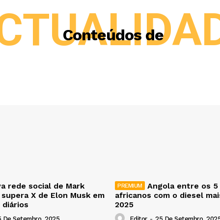
CTUALIDA
Conteúdos de
a rede social de Mark
Angola entre os 5
 supera X de Elon Musk em
africanos com o diesel ma
 diários
2025
5 De Setembro, 2025
Editor
-
25 De Setembro, 202