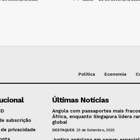
Política
Economia
C
tucional
Últimas Notícias
CD
Angola com passaportes mais fraco
África, enquanto Singapura lidera ra
de subscrição
global
 de privacidade
DESTAQUES
25 de Setembro, 2025
onta
Justiça angolana em xeque: especial