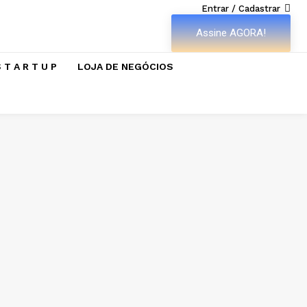
Entrar / Cadastrar
Assine AGORA!
 T A R T U P
LOJA DE NEGÓCIOS