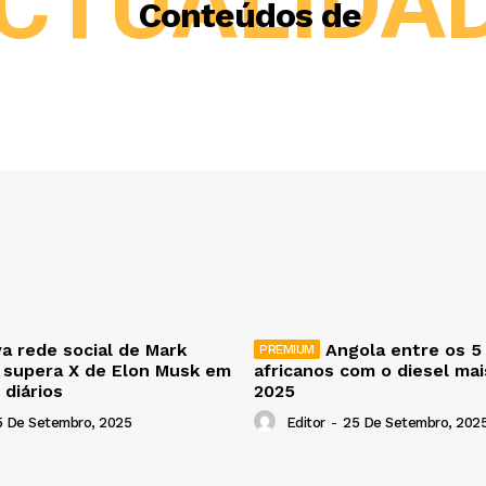
CTUALIDA
Conteúdos de
a rede social de Mark
Angola entre os 5
 supera X de Elon Musk em
africanos com o diesel ma
 diários
2025
5 De Setembro, 2025
Editor
-
25 De Setembro, 202