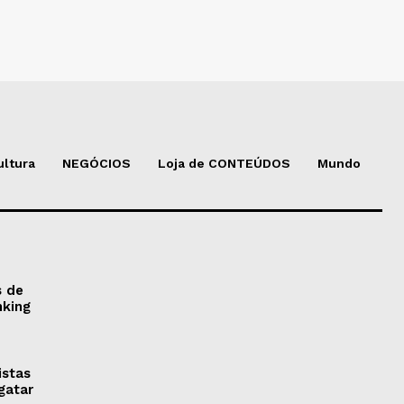
ultura
NEGÓCIOS
Loja de CONTEÚDOS
Mundo
s de
nking
istas
gatar