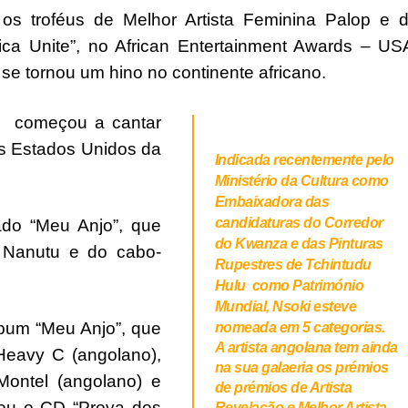
os troféus de Melhor Artista Feminina Palop e 
ica Unite”, no African Entertainment Awards – US
se tornou um hino no continente africano.
, começou a cantar
os Estados Unidos da
Indicada recentemente pelo
Ministério da Cultura como
Embaixadora das
candidaturas do Corredor
lado “Meu Anjo”, que
do Kwanza e das Pinturas
o Nanutu e do cabo-
Rupestres de Tchintudu
Hulu como Património
Mundial, Nsoki esteve
lbum “Meu Anjo”, que
nomeada em 5 categorias.
A artista angolana tem ainda
Heavy C (angolano),
na sua galaeria os prémios
Montel (angolano) e
de prémios de Artista
çou o CD “Prova dos
Revelação e Melhor Artista