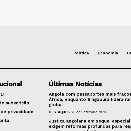
Política
Economia
C
tucional
Últimas Notícias
CD
Angola com passaportes mais fraco
África, enquanto Singapura lidera ra
de subscrição
global
 de privacidade
DESTAQUES
25 de Setembro, 2025
onta
Justiça angolana em xeque: especial
exigem reformas profundas para res