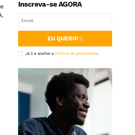
Inscreva-se AGORA
de
A,
EU QUERO!
Já li e aceitei a
Política de privacidade
.