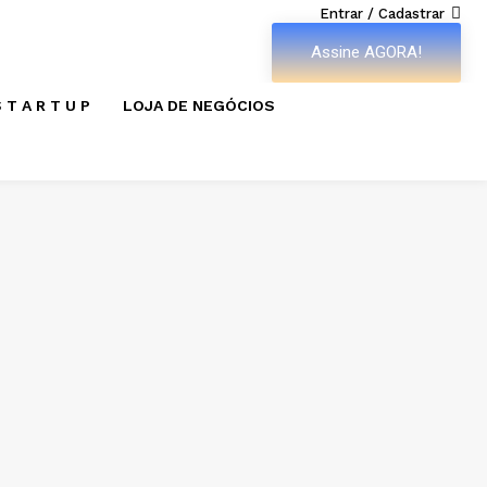
Entrar / Cadastrar
Assine AGORA!
 T A R T U P
LOJA DE NEGÓCIOS