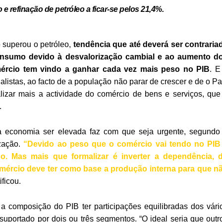
 e refinação de petróleo a ficar-se pelos 21,4%.
 superou o petróleo,
tendência que até deverá ser contraria
 consumo devido à desvalorização cambial e ao aumento d
mércio tem vindo a ganhar cada vez mais peso no PIB
. E
listas, ao facto de a população não parar de crescer e de o Pa
izar mais a actividade do comércio de bens e serviços, que
.
da economia ser elevada faz com que seja urgente, segundo
zação.
“Devido ao peso que o comércio vai tendo no PIB
o. Mas mais que formalizar é inverter a dependência, 
mércio deve ter como base a produção interna para que n
ificou.
 a composição do PIB ter participações equilibradas dos vári
suportado por dois ou três segmentos. “O ideal seria que outr