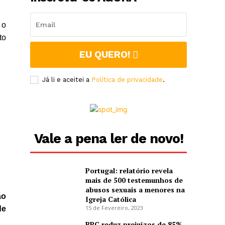
 o
to
EU QUERO!
Já li e aceitei a
Política de privacidade
.
Vale a pena ler de novo!
Portugal: relatório revela
mais de 500 testemunhos de
abusos sexuais a menores na
ao
Igreja Católica
15 de Fevereiro, 2023
de
BPC reduz prejuízos de 85%