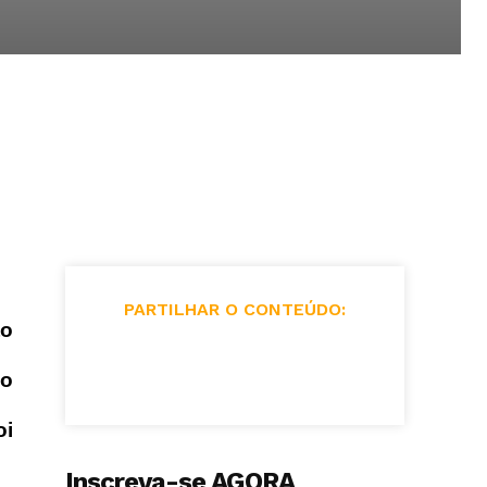
PARTILHAR O CONTEÚDO:
to
 o
oi
Inscreva-se AGORA