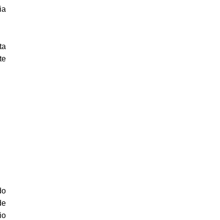
ia
ta
te
do
de
io