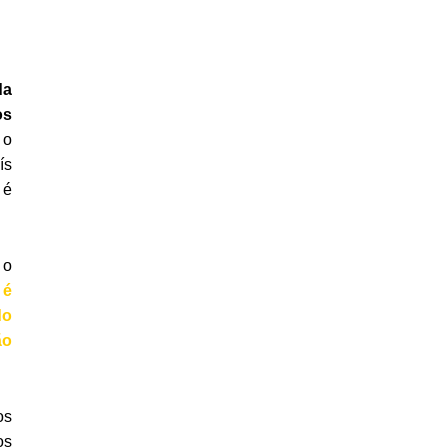
da
os
 o
ís
 é
 o
 é
do
ão
os
os