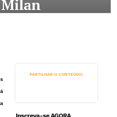
 Milan
PARTILHAR O CONTEÚDO:
ns
já
ta
Inscreva-se AGORA