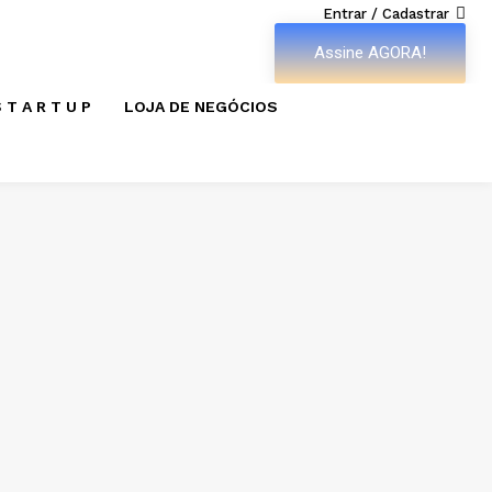
Entrar / Cadastrar
Assine AGORA!
 T A R T U P
LOJA DE NEGÓCIOS