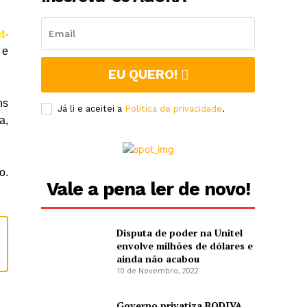
t-
 e
EU QUERO!
ns
Já li e aceitei a
Política de privacidade
.
a,
o.
Vale a pena ler de novo!
Disputa de poder na Unitel
envolve milhões de dólares e
ainda não acabou
10 de Novembro, 2022
Governo privatiza BODIVA