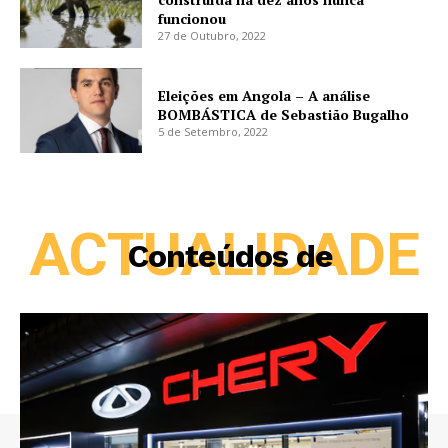
funcionou
27 de Outubro, 2022
Eleições em Angola – A análise
BOMBÁSTICA de Sebastião Bugalho
5 de Setembro, 2022
ACTUALIDADE
Conteúdos de