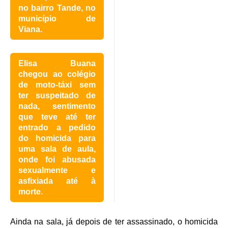
no bairro Tande, no
município de
Viana.
Elisa Buana
chegou ao colégio
de moto-táxi sem
ter suspeitado de
nada, sentimento
que teve até ter
entrado a pedido
do homicida para
uma sala de aula,
onde foi abusada
sexualmente e
asfixiada até à
morte.
Ainda na sala, já depois de ter assassinado, o homicida