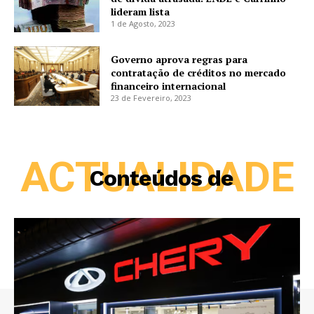
lideram lista
1 de Agosto, 2023
Governo aprova regras para
contratação de créditos no mercado
financeiro internacional
23 de Fevereiro, 2023
ACTUALIDADE
Conteúdos de