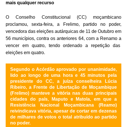
mais qualquer recurso
O Conselho Constitucional (CC) moçambicano
proclamou, sexta-feira, a Frelimo, partido no poder,
vencedora das eleições autárquicas de 11 de Outubro em
56 municípios, contra os anteriores 64, com a Renamo a
vencer em quatro, tendo ordenado a repetição das
eleições em quatro.
Segundo o Acórdão aprovado por unanimidade,
lido ao longo de uma hora e 45 minutos pela
presidente do CC, a juíza conselheira Lúcia
Ribeiro, a Frente de Libertação de Moçambique
(Frelimo) manteve a vitória nas duas principais
cidades do país, Maputo e Matola, em que a
Resistência Nacional Moçambicana (Reamo)
reivindicava vitória, apesar de cortar em dezenas
de milhares de votos o total atribuído ao partido
no poder.