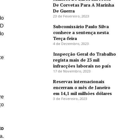
De Corvetas Para A Marinha
De Guerra
23 de Fevereiro, 2023
do
SD
Subcomissário Paulo Silva
conhece a sentença nesta
do
Terça-feira
4 de Dezembro, 2023
Inspecção Geral do Trabalho
ce
regista mais de 23 mil
infracções laborais no país
17 de Novembro, 2023
Reservas internacionais
encerram o mês de Janeiro
em 14,1 mil milhões dólares
re
3 de Fevereiro, 2023
ço
to
a.