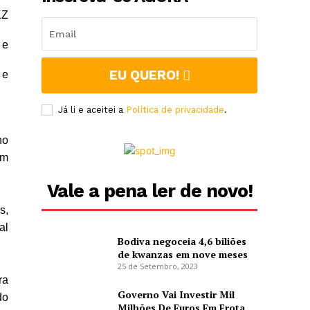
KZ
 e
EU QUERO!
 e
Já li e aceitei a
Política de privacidade
.
no
em
Vale a pena ler de novo!
s,
al
Bodiva negoceia 4,6 biliões
de kwanzas em nove meses
25 de Setembro, 2023
ra
Governo Vai Investir Mil
do
Milhões De Euros Em Frota