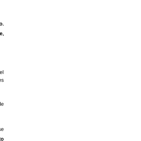
o.
e,
el
es
de
se
to