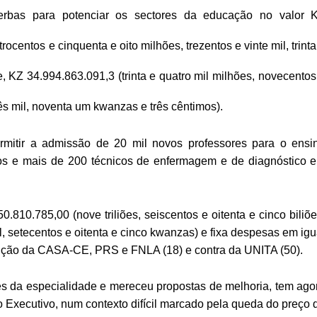
erbas para potenciar os sectores da educação no valor 
ocentos e cinquenta e oito milhões, trezentos e vinte mil, trinta
, KZ 34.994.863.091,3 (trinta e quatro mil milhões, novecentos
rês mil, noventa um kwanzas e três cêntimos).
rmitir a admissão de 20 mil novos professores para o ensi
os e mais de 200 técnicos de enfermagem e de diagnóstico 
810.785,00 (nove triliões, seiscentos e oitenta e cinco biliõe
l, setecentos e oitenta e cinco kwanzas) e fixa despesas em igu
enção da CASA-CE, PRS e FNLA (18) e contra da UNITA (50).
es da especialidade e mereceu propostas de melhoria, tem ago
 Executivo, num contexto difícil marcado pela queda do preço 