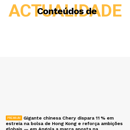
ACTUALIDADE
Conteúdos de
Gigante chinesa Chery dispara 11 % em
estreia na bolsa de Hong Kong e reforça ambições
globais — em Angola a marca aposta na