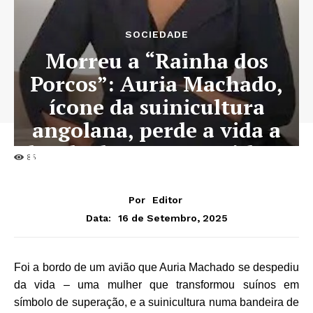
SOCIEDADE
Morreu a “Rainha dos
Porcos”: Auria Machado,
ícone da suinicultura
angolana, perde a vida a
bordo de voo para Lisboa
86
Por
Editor
16 de Setembro, 2025
Data:
Foi a bordo de um avião que Auria Machado se despediu
da vida – uma mulher que transformou suínos em
símbolo de superação, e a suinicultura numa bandeira de