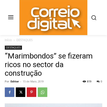
Início
DESTAQUES
DESTAQUES
“Marimbondos” se fizeram
ricos no sector da
construção
Por
Editor
-
15 de Maio, 2019
819
0