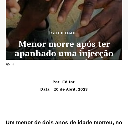
SOCIEDADE
Menor morre após ter
apanhado uma injecção
para tratamento de sarna
68
Por
Editor
20 de Abril, 2023
Data:
Um menor de dois anos de idade morreu, no