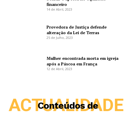
financeiro
14 de Abril, 2023
Provedora de Justiça defende
alteração da Lei de Terras
25 de Julho, 2023
Mulher encontrada morta em igreja
após a Páscoa em França
12 de Abril, 2023
ACTUALIDADE
Conteúdos de