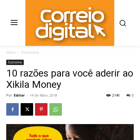
Início
Economia
Economia
10 razões para você aderir ao
Xikila Money
Por
Editor
-
14 de Maio, 2018
2140
0