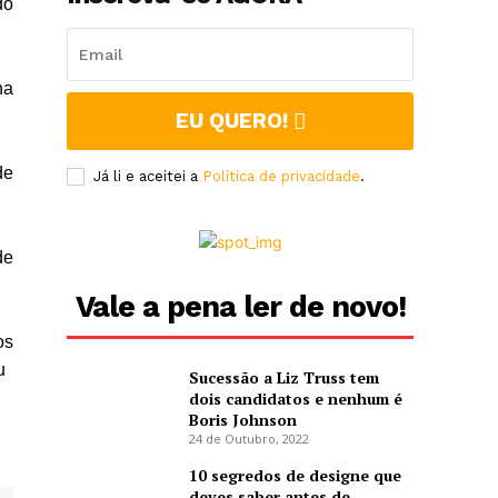
do
na
EU QUERO!
de
Já li e aceitei a
Política de privacidade
.
de
Vale a pena ler de novo!
os
u
Sucessão a Liz Truss tem
dois candidatos e nenhum é
Boris Johnson
24 de Outubro, 2022
10 segredos de designe que
deves saber antes de