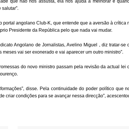
idade que não nos assusta, ela nos ajuda a melhorar e quan
salutar”.
do portal angolano Club-K, que entende que a aversão à crítica 
óprio Presidente da República pelo que nada vai mudar.
icato Angolano de Jornalistas, Avelino Miguel , diz tratar-se 
 meses vai ser exonerado e vai aparecer um outro ministro”.
omessas do novo ministro passam pela revisão da actual lei 
Lourenço.
sformações”, disse. Pela continuidade do poder político que n
 de criar condições para se avançar nessa direcção”, acescento