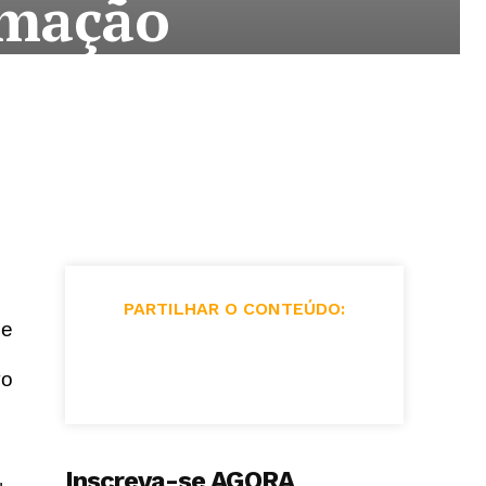
rmação
PARTILHAR O CONTEÚDO:
de
vo
Inscreva-se AGORA