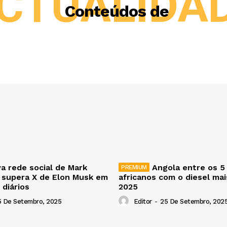
CTUALIDA
Conteúdos de
a rede social de Mark
Angola entre os 5
 supera X de Elon Musk em
africanos com o diesel ma
 diários
2025
5 De Setembro, 2025
Editor
-
25 De Setembro, 202