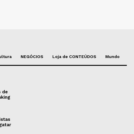
ultura
NEGÓCIOS
Loja de CONTEÚDOS
Mundo
s de
nking
istas
gatar