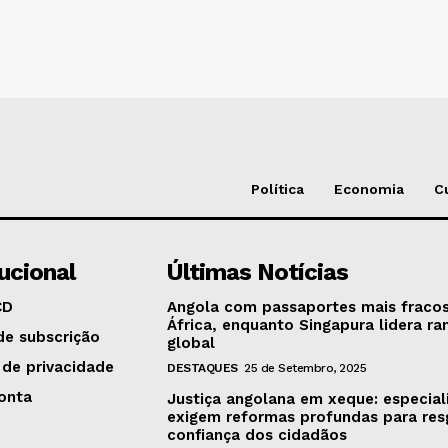
Política
Economia
C
tucional
Últimas Notícias
CD
Angola com passaportes mais fraco
África, enquanto Singapura lidera ra
de subscrição
global
 de privacidade
DESTAQUES
25 de Setembro, 2025
onta
Justiça angolana em xeque: especial
exigem reformas profundas para res
confiança dos cidadãos