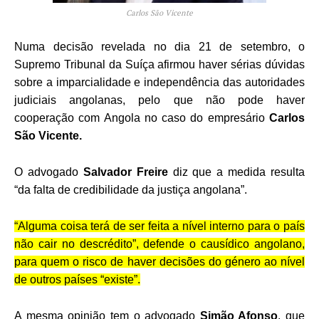
Carlos São Vicente
Numa decisão revelada no dia 21 de setembro, o
Supremo Tribunal da Suíça afirmou haver sérias dúvidas
sobre a imparcialidade e independência das autoridades
judiciais angolanas, pelo que não pode haver
cooperação com Angola no caso do empresário
Carlos
São Vicente.
O advogado
Salvador Freire
diz que a medida resulta
“da falta de credibilidade da justiça angolana”.
“Alguma coisa terá de ser feita a nível interno para o país
não cair no descrédito”, defende o causídico angolano,
para quem o risco de haver decisões do género ao nível
de outros países “existe”.
A mesma opinião tem o advogado
Simão Afonso
, que