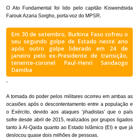
O Ato Fundamental foi lido pelo capitão Kiswendsida
Farouk Azaria Sorgho, porta-voz do MPSR.
Em 30 de setembro, Burkina Faso sofreu o
seu segundo golpe de Estado neste ano
após outro golpe liderado em 24 de
janeiro pelo ex-Presidente de transição,
tenente-coronel Paul-Henri Sandaogo
Damiba
.
A tomada do poder pelos militares ocorreu em ambas as
ocasiões após o descontentamento entre a população e
o Exército, devido aos ataques ‘jihadistas’ que o país
sofre desde abril de 2015, realizados por grupos ligados
tanto à Al-Qaida quanto ao Estado Islâmico (EI) e que já
deslocou quase dois milhões de pessoas.