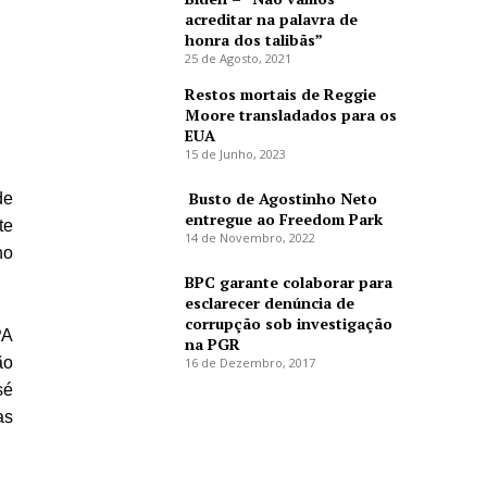
acreditar na palavra de
honra dos talibãs”
25 de Agosto, 2021
Restos mortais de Reggie
Moore transladados para os
EUA
15 de Junho, 2023
Busto de Agostinho Neto
de
entregue ao Freedom Park
te
14 de Novembro, 2022
no
BPC garante colaborar para
esclarecer denúncia de
corrupção sob investigação
PA
na PGR
ão
16 de Dezembro, 2017
sé
as