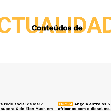
CTUALIDA
Conteúdos de
a rede social de Mark
Angola entre os 5
 supera X de Elon Musk em
africanos com o diesel ma