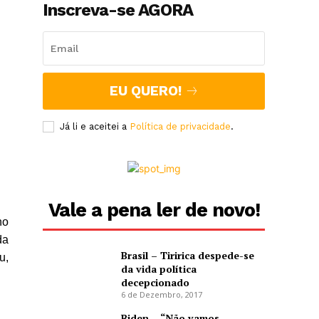
Inscreva-se AGORA
EU QUERO!
Já li e aceitei a
Política de privacidade
.
Vale a pena ler de novo!
no
da
Brasil – Tiririca despede-se
u,
da vida política
decepcionado
6 de Dezembro, 2017
Biden – “Não vamos