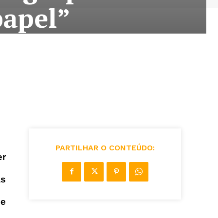
papel”
PARTILHAR O CONTEÚDO:
er
as
 e