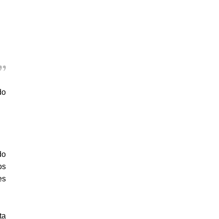
do
do
os
es
ta