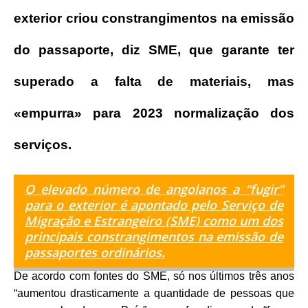
exterior criou constrangimentos na emissão
do passaporte, diz SME, que garante ter
superado a falta de materiais, mas
«empurra» para 2023 normalização dos
serviços.
O elevado número de angolanos a “fugir”
para o exterior é apontado pelo Serviço de
Migração e Estrangeiro (SME) como um dos
principais constrangimentos na emissão de
passaportes ordinários
.
De acordo com fontes do SME, só nos últimos três anos
“aumentou drasticamente a quantidade de pessoas que