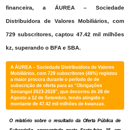
financeira, a ÁUREA – Sociedade
Distribuidora de Valores Mobiliários, com
729 subscritores, captou 47.42 mil milhões
kz, superando o BFA e SBA.
A ÁUREA – Sociedade Distribuidora de Valores
Mobiliários, com 729 subscritores (49%) registou
a maior procura durante o período de de
subscrição de oferta para as “Obrigações
Sonangol 2023-2028”, que decorreu de 28 de
Agosto a 12 de Setembro, tendo atingido o
montante de 47.42 mil milhões de kwanzas.
O relatório sobre o resultado da Oferta Pública de