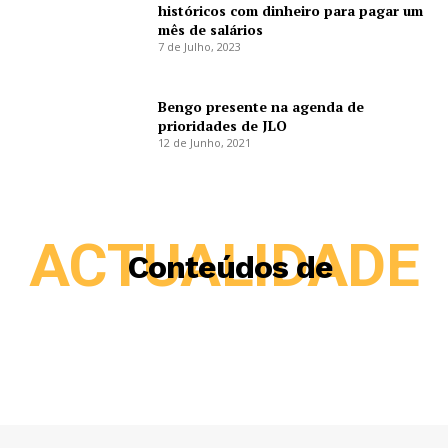
históricos com dinheiro para pagar um
mês de salários
7 de Julho, 2023
Bengo presente na agenda de
prioridades de JLO
12 de Junho, 2021
ACTUALIDADE
Conteúdos de