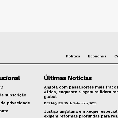
Política
Economia
C
tucional
Últimas Notícias
CD
Angola com passaportes mais fraco
África, enquanto Singapura lidera ra
de subscrição
global
 de privacidade
DESTAQUES
25 de Setembro, 2025
onta
Justiça angolana em xeque: especial
exigem reformas profundas para res