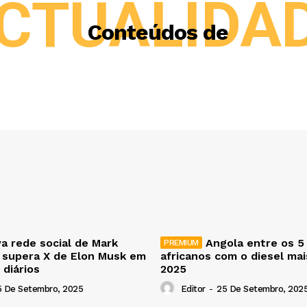
CTUALIDA
Conteúdos de
a rede social de Mark
Angola entre os 5
 supera X de Elon Musk em
africanos com o diesel ma
 diários
2025
5 De Setembro, 2025
Editor
-
25 De Setembro, 202