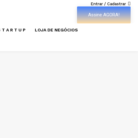
Entrar / Cadastrar
Assine AGORA!
 T A R T U P
LOJA DE NEGÓCIOS