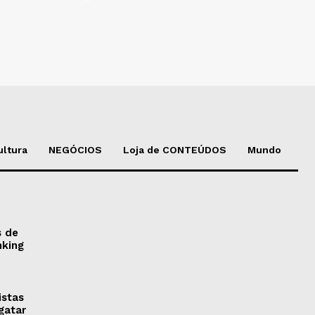
ultura
NEGÓCIOS
Loja de CONTEÚDOS
Mundo
s de
nking
istas
gatar