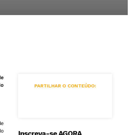
s
de
do
PARTILHAR O CONTEÚDO:
de
lo
Inscreva-se AGORA