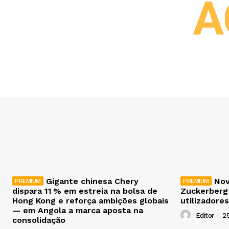
A
Gigante chinesa Chery
Nov
dispara 11 % em estreia na bolsa de
Zuckerberg
Hong Kong e reforça ambições globais
utilizadores
— em Angola a marca aposta na
Editor
-
2
consolidação