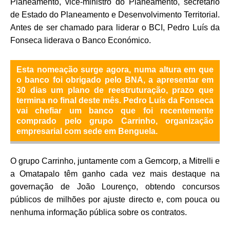
Planeamento, vice-ministro do Planeamento, secretário
de Estado do Planeamento e Desenvolvimento Territorial.
Antes de ser chamado para liderar o BCI, Pedro Luís da
Fonseca liderava o Banco Económico.
Esta nomeação surge agora, numa altura em que
o banco foi obrigado pelo BNA, a apresentar em
30 dias um plano de reestruturação, prazo que
termina no final deste mês. Pedro Luís da Fonseca
vai chefiar um banco que foi recentemente
comprado pelo grupo Carrinho, organização
empresarial com sede em Benguela.
O grupo Carrinho, juntamente com a Gemcorp, a Mitrelli e
a Omatapalo têm ganho cada vez mais destaque na
governação de João Lourenço, obtendo concursos
públicos de milhões por ajuste directo e, com pouca ou
nenhuma informação pública sobre os contratos.