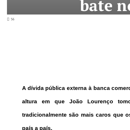
bate n
56
A dívida pública externa à banca comerc
altura em que João Lourenço tomo
tradicionalmente são mais caros que os
país a país.