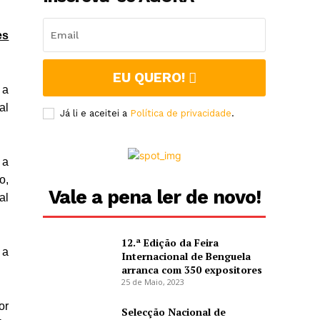
es
EU QUERO!
 a
al
Já li e aceitei a
Política de privacidade
.
 a
o,
Vale a pena ler de novo!
al
12.ª Edição da Feira
 a
Internacional de Benguela
arranca com 350 expositores
25 de Maio, 2023
or
Selecção Nacional de