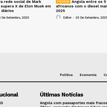
a rede social de Mark
Angola entre os 5
 supera X de Elon Musk em
africanos com o diesel ma
 diários
2025
5 De Setembro, 2025
Editor
-
25 De Setembro, 202
Política
Economia
C
tucional
Últimas Notícias
CD
Angola com passaportes mais fraco