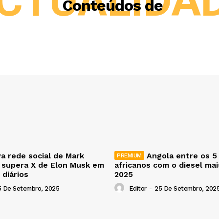
CTUALIDA
Conteúdos de
a rede social de Mark
Angola entre os 5
 supera X de Elon Musk em
africanos com o diesel ma
 diários
2025
5 De Setembro, 2025
Editor
-
25 De Setembro, 202