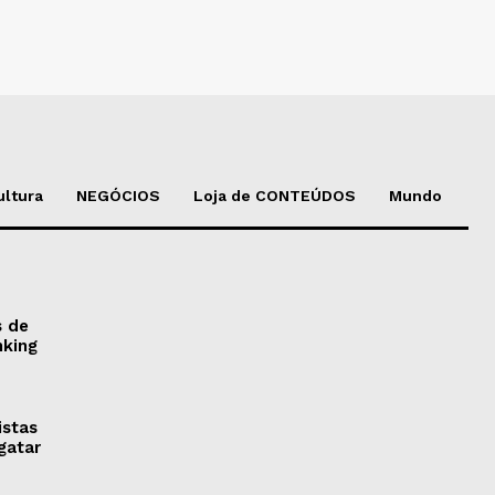
ultura
NEGÓCIOS
Loja de CONTEÚDOS
Mundo
s de
nking
istas
gatar