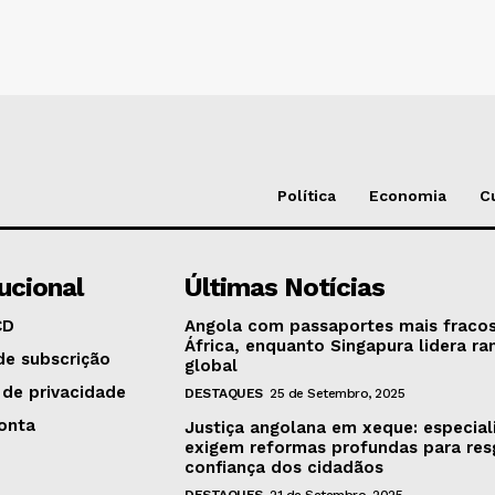
Política
Economia
C
tucional
Últimas Notícias
CD
Angola com passaportes mais fraco
África, enquanto Singapura lidera ra
de subscrição
global
 de privacidade
DESTAQUES
25 de Setembro, 2025
onta
Justiça angolana em xeque: especial
exigem reformas profundas para res
confiança dos cidadãos