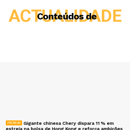
ACTUALIDADE
Conteúdos de
Gigante chinesa Chery dispara 11 % em
estreia na bolsa de Hong Kong e reforça ambições