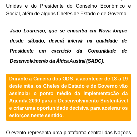
Unidas e do Presidente do Conselho Económico e
Social, além de alguns Chefes de Estado e de Governo.
João Lourenço, que se encontra em Nova Iorque
desde sábado, deverá intervir na qualidade de
Presidente em exercício da Comunidade de
Desenvolvimento da África Austral (SADC).
Durante a
Cimeira dos ODS
, a acontecer de 18 a 19
deste mês, os Chefes de Estado e de Governo vão
assinalar o ponto médio da implementação da
Agenda 2030 para o Desenvolvimento Sustentável
e criar uma oportunidade decisiva para acelerar os
esforços neste sentido.
O evento representa uma plataforma central das Nações