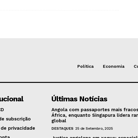
Política
Economia
C
tucional
Últimas Notícias
CD
Angola com passaportes mais fraco
África, enquanto Singapura lidera ra
de subscrição
global
 de privacidade
DESTAQUES
25 de Setembro, 2025
onta
Justiça angolana em xeque: especial