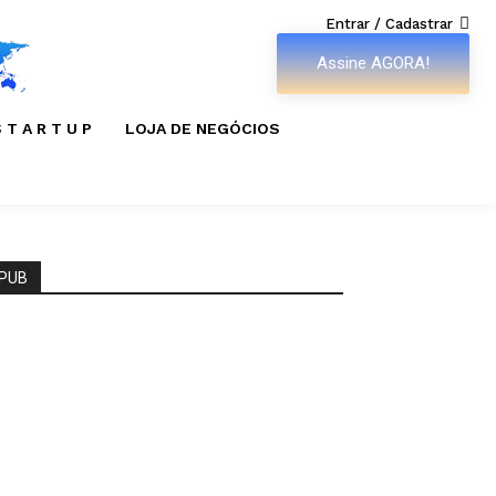
Entrar / Cadastrar
Assine AGORA!
 T A R T U P
LOJA DE NEGÓCIOS
PUB