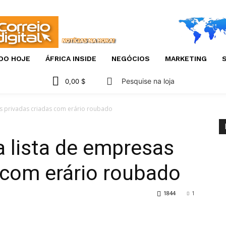
DO HOJE
ÁFRICA INSIDE
NEGÓCIOS
MARKETING
S
Pesquise na loja
0,00 $
as privadas criadas com erário roubado
a lista de empresas
 com erário roubado
1844
1