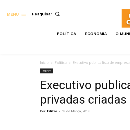
Pesquisar
MENU
POLÍTICA
ECONOMIA
O MUN
Início
Política
Executivo publica lista de empres
Política
Executivo public
privadas criadas
Por
Editor
-
18 de Março, 2019