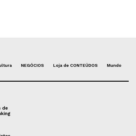
ultura
NEGÓCIOS
Loja de CONTEÚDOS
Mundo
s de
nking
istas