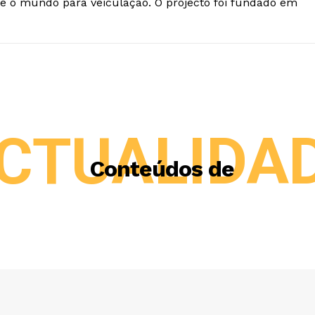
e o mundo para veiculação. O projecto foi fundado em
CTUALIDA
Conteúdos de