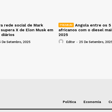
a rede social de Mark
Angola entre os 5
 supera X de Elon Musk em
africanos com o diesel ma
 diários
2025
5 De Setembro, 2025
Editor
-
25 De Setembro, 202
Política
Economia
C