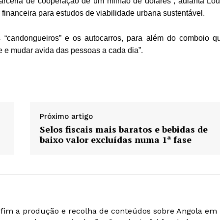
rceria de cooperação de um milhão de dólares”, adianta Lou
 financeira para estudos de viabilidade urbana sustentável.
“candongueiros” e os autocarros, para além do comboio q
e e mudar avida das pessoas a cada dia”.
Próximo artigo
%
Selos fiscais mais baratos e bebidas de
baixo valor excluídas numa 1ª fase
o fim a produção e recolha de conteúdos sobre Angola em