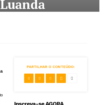
 Luanda
PARTILHAR O CONTEÚDO:
 a
to
Inscreva-se AGORA