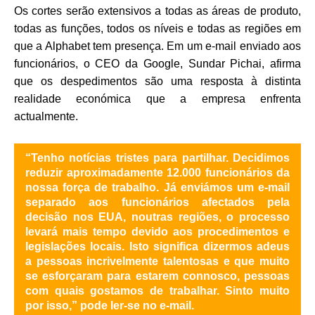
Os cortes serão extensivos a todas as áreas de produto,
todas as funções, todos os níveis e todas as regiões em
que a Alphabet tem presença. Em um e-mail enviado aos
funcionários, o CEO da Google, Sundar Pichai, afirma
que os despedimentos são uma resposta à distinta
realidade económica que a empresa enfrenta
actualmente.
“Tenho notícias tristes para partilhar. Decidimos
reduzir aproximadamente 12.000 funcionários da
nossa força de trabalho. Já enviámos um e-mail
separado aos funcionários afectados pela
decisão nos EUA, noutras regiões, o processo
levará mais tempo devido aos procedimentos e
legislações locais. Isto significa dizermos adeus
a pessoas incrivelmente talentosas e que muito
se esforçaram para estarem connosco, pessoas
com quais gostamos de trabalhar. Sinto muito
por isso,” pode ler-se no e-mail.