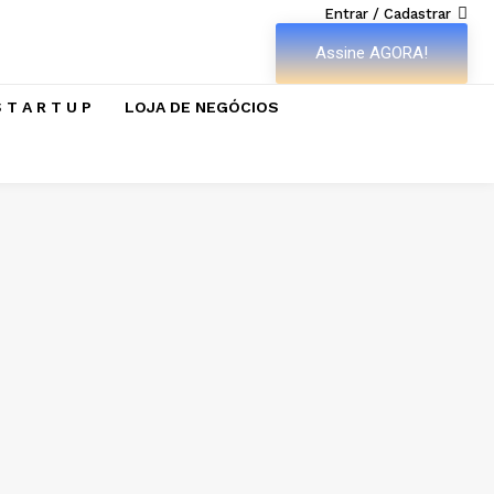
Entrar / Cadastrar
Assine AGORA!
 T A R T U P
LOJA DE NEGÓCIOS