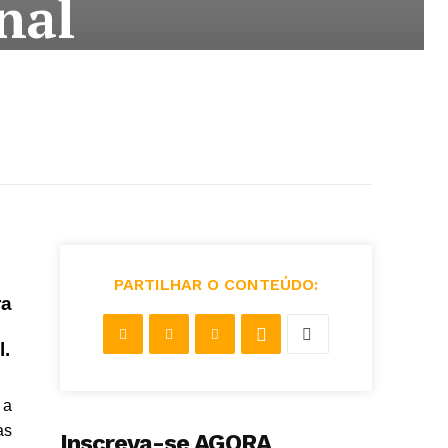
nal
PARTILHAR O CONTEÚDO:
ra
l.
 a
as
Inscreva-se AGORA