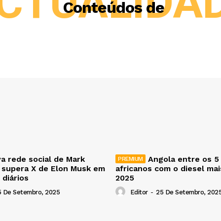
CTUALIDA
Conteúdos de
a rede social de Mark
Angola entre os 5
 supera X de Elon Musk em
africanos com o diesel ma
 diários
2025
5 De Setembro, 2025
Editor
-
25 De Setembro, 202