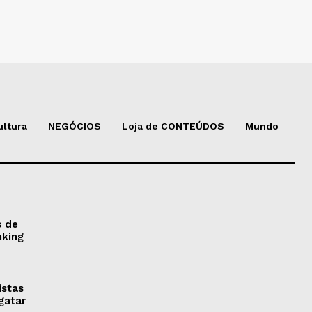
ultura
NEGÓCIOS
Loja de CONTEÚDOS
Mundo
s de
nking
istas
gatar