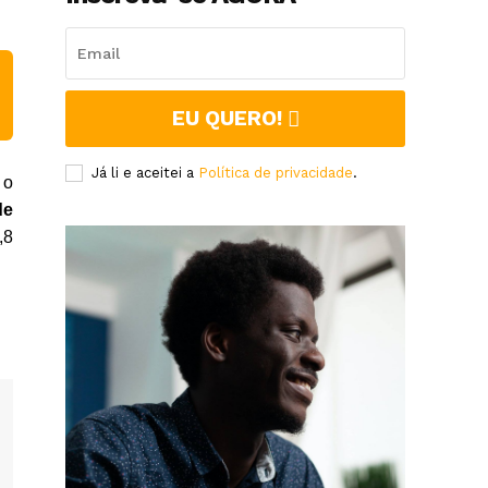
EU QUERO!
Já li e aceitei a
Política de privacidade
.
 o
de
,8