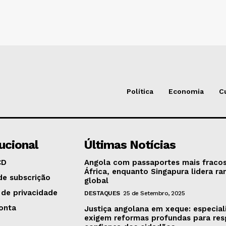
Política
Economia
C
tucional
Últimas Notícias
CD
Angola com passaportes mais fraco
África, enquanto Singapura lidera ra
de subscrição
global
 de privacidade
DESTAQUES
25 de Setembro, 2025
onta
Justiça angolana em xeque: especial
exigem reformas profundas para res