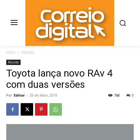
Início
Mundo
Mundo
Toyota lança novo RAv 4
com duas versões
Por
Editor
-
29 de Maio, 2019
768
0