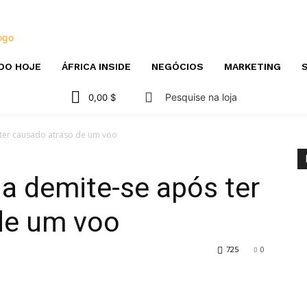
DO HOJE
ÁFRICA INSIDE
NEGÓCIOS
MARKETING
S
Pesquise na loja
0,00 $
 ter causado atraso de um voo
a demite-se após ter
de um voo
725
0