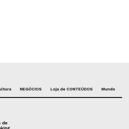
ultura
NEGÓCIOS
Loja de CONTEÚDOS
Mundo
s de
nking