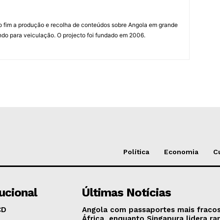
mo fim a produção e recolha de conteúdos sobre Angola em grande
do para veiculação. O projecto foi fundado em 2006.
Política
Economia
C
tucional
Últimas Notícias
CD
Angola com passaportes mais fraco
África, enquanto Singapura lidera ra