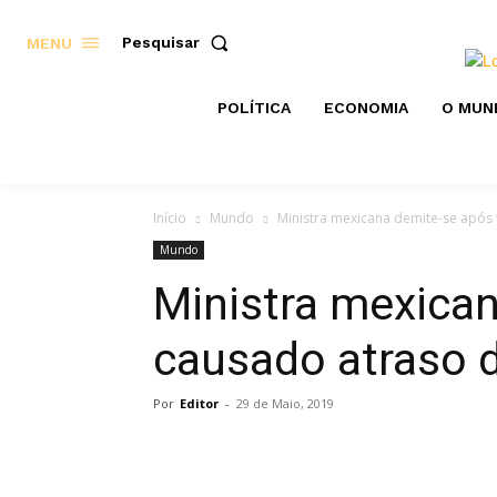
Pesquisar
MENU
POLÍTICA
ECONOMIA
O MUN
Início
Mundo
Ministra mexicana demite-se após
Mundo
Ministra mexican
causado atraso 
Por
Editor
-
29 de Maio, 2019