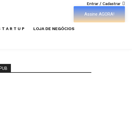
Entrar / Cadastrar
Assine AGORA!
 T A R T U P
LOJA DE NEGÓCIOS
PUB