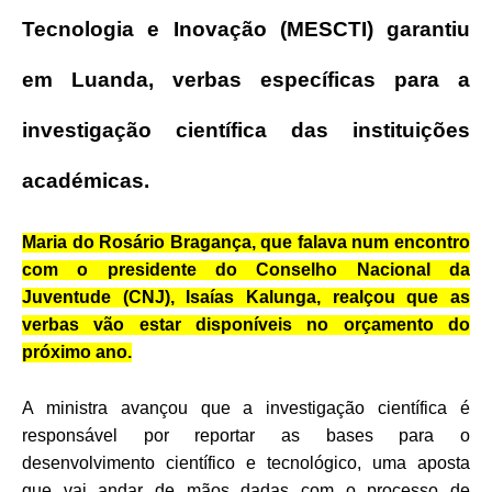
Tecnologia e Inovação (MESCTI) garantiu
em Luanda, verbas específicas para a
investigação científica das instituições
académicas.
Maria do Rosário Bragança, que falava num encontro
com o presidente do Conselho Nacional da
Juventude (CNJ), Isaías Kalunga, realçou que as
verbas vão estar disponíveis no orçamento do
próximo ano.
A ministra avançou que a investigação científica é
responsável por reportar as bases para o
desenvolvimento científico e tecnológico, uma aposta
que vai andar de mãos dadas com o processo de