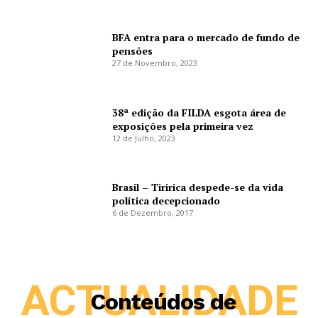
BFA entra para o mercado de fundo de
pensões
27 de Novembro, 2023
38ª edição da FILDA esgota área de
exposições pela primeira vez
12 de Julho, 2023
Brasil – Tiririca despede-se da vida
política decepcionado
6 de Dezembro, 2017
ACTUALIDADE
Conteúdos de