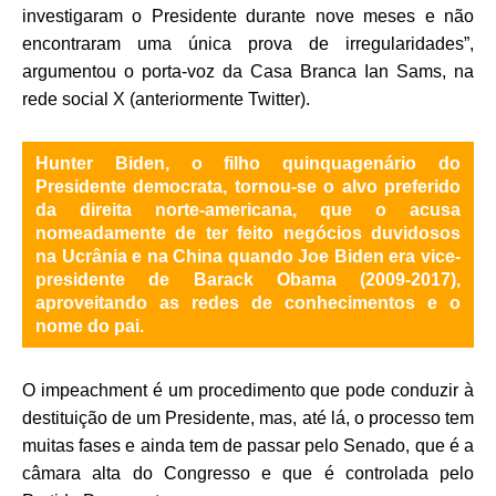
investigaram o Presidente durante nove meses e não
encontraram uma única prova de irregularidades”,
argumentou o porta-voz da Casa Branca Ian Sams, na
rede social X (anteriormente Twitter).
Hunter Biden, o filho quinquagenário do
Presidente democrata, tornou-se o alvo preferido
da direita norte-americana, que o acusa
nomeadamente de ter feito negócios duvidosos
na Ucrânia e na China quando Joe Biden era vice-
presidente de Barack Obama (2009-2017),
aproveitando as redes de conhecimentos e o
nome do pai.
O impeachment é um procedimento que pode conduzir à
destituição de um Presidente, mas, até lá, o processo tem
muitas fases e ainda tem de passar pelo Senado, que é a
câmara alta do Congresso e que é controlada pelo