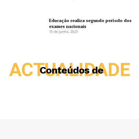
Educação realiza segundo período dos
exames nacionais
15 de Junho, 2023
ACTUALIDADE
Conteúdos de