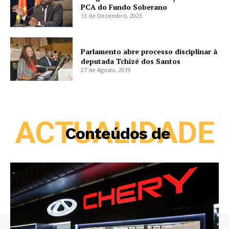
PCA do Fundo Soberano
13 de Dezembro, 2023
Parlamento abre processo disciplinar à
deputada Tchizé dos Santos
27 de Agosto, 2019
ACTUALIDADE
Conteúdos de