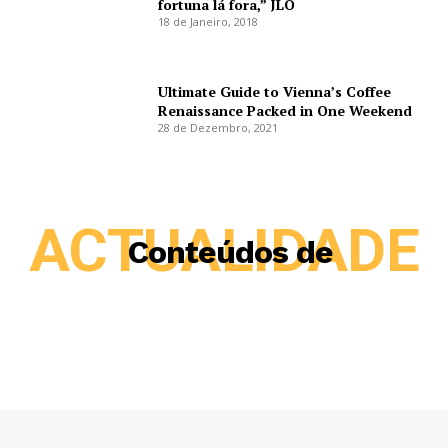
fortuna lá fora,” JLO
18 de Janeiro, 2018
Ultimate Guide to Vienna’s Coffee
Renaissance Packed in One Weekend
28 de Dezembro, 2021
ACTUALIDADE
Conteúdos de