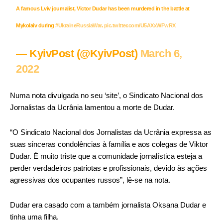
A famous Lviv journalist, Victor Dudar has been murdered in the battle at
Mykolaiv during
#UkraineRussiaWar
.
pic.twitter.com/U5AXxWFwRX
— KyivPost (@KyivPost)
March 6,
2022
Numa nota divulgada no seu ‘site’, o Sindicato Nacional dos
Jornalistas da Ucrânia lamentou a morte de Dudar.
“O Sindicato Nacional dos Jornalistas da Ucrânia expressa as
suas sinceras condolências à família e aos colegas de Viktor
Dudar. É muito triste que a comunidade jornalística esteja a
perder verdadeiros patriotas e profissionais, devido às ações
agressivas dos ocupantes russos”, lê-se na nota.
Dudar era casado com a também jornalista Oksana Dudar e
tinha uma filha.