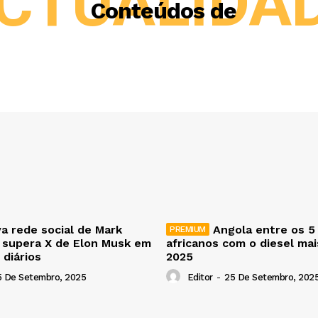
CTUALIDA
Conteúdos de
a rede social de Mark
Angola entre os 5
 supera X de Elon Musk em
africanos com o diesel ma
 diários
2025
5 De Setembro, 2025
Editor
-
25 De Setembro, 202