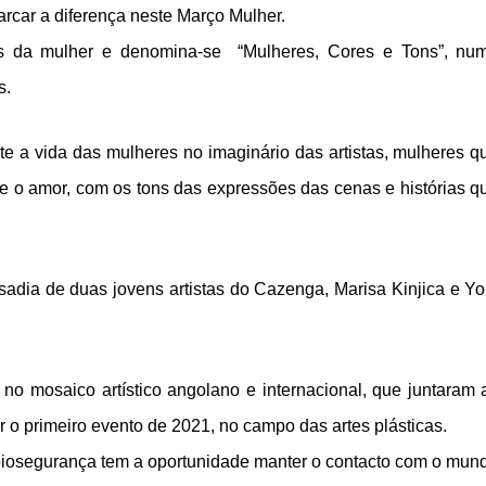
arcar a diferença neste Março Mulher.
s da mulher e denomina-se “Mulheres, Cores e Tons”, nu
s.
cte a vida das mulheres no imaginário das artistas, mulheres q
a e o amor, com os tons das expressões das cenas e histórias q
sadia de duas jovens artistas do Cazenga, Marisa Kinjica e Yo
o mosaico artístico angolano e internacional, que juntaram 
r o primeiro evento de 2021, no campo das artes plásticas.
biosegurança tem a oportunidade manter o contacto com o mun