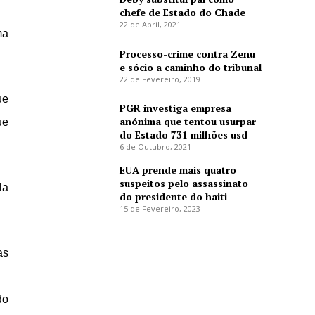
chefe de Estado do Chade
22 de Abril, 2021
ma
Processo-crime contra Zenu
e sócio a caminho do tribunal
22 de Fevereiro, 2019
ue
PGR investiga empresa
anónima que tentou usurpar
ue
do Estado 731 milhões usd
6 de Outubro, 2021
EUA prende mais quatro
suspeitos pelo assassinato
la
do presidente do haiti
15 de Fevereiro, 2023
as
do