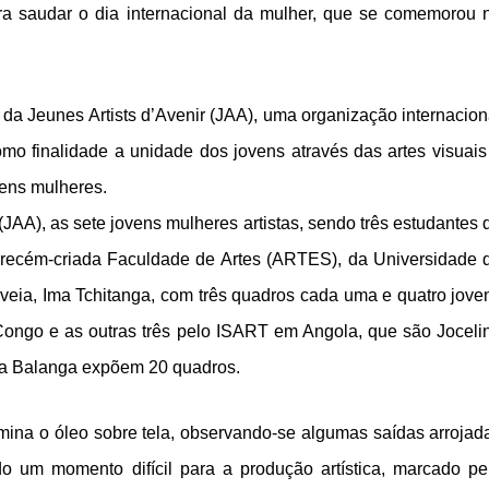
a saudar o dia internacional da mulher, que se comemorou 
a Jeunes Artists d’Avenir (JAA), uma organização internacion
o finalidade a unidade dos jovens através das artes visuais
vens mulheres.
(JAA), as sete jovens mulheres artistas, sendo três estudantes 
na recém-criada Faculdade de Artes (ARTES), da Universidade 
ia, Ima Tchitanga, com três quadros cada uma e quatro jove
Congo e as outras três pelo ISART em Angola, que são Joceli
la Balanga expõem 20 quadros.
omina o óleo sobre tela, observando-se algumas saídas arrojad
do um momento difícil para a produção artística, marcado pe