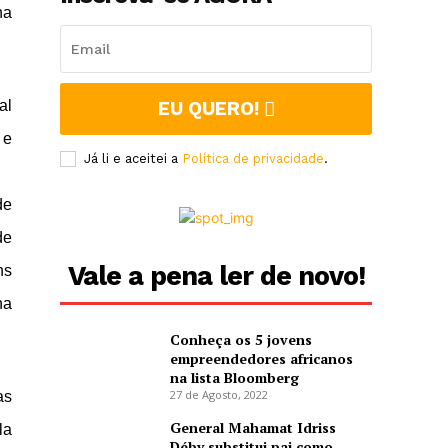
na
al
EU QUERO!
 e
Já li e aceitei a
Política de privacidade
.
de
de
Vale a pena ler de novo!
ns
na
Conheça os 5 jovens
empreendedores africanos
na lista Bloomberg
27 de Agosto, 2022
as
General Mahamat Idriss
la
Déby substitui pai como