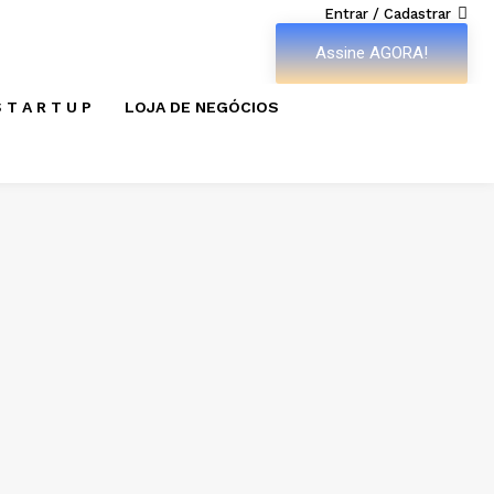
Entrar / Cadastrar
Assine AGORA!
 T A R T U P
LOJA DE NEGÓCIOS