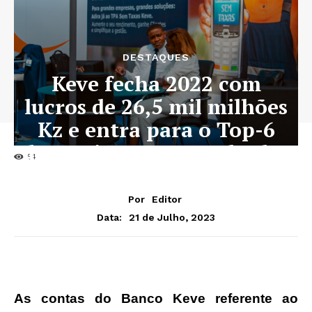
DESTAQUES
Keve fecha 2022 com
lucros de 26,5 mil milhões
Kz e entra para o Top-6
dos maiores em resultados
54
Por
Editor
21 de Julho, 2023
Data:
As contas do Banco Keve referente ao