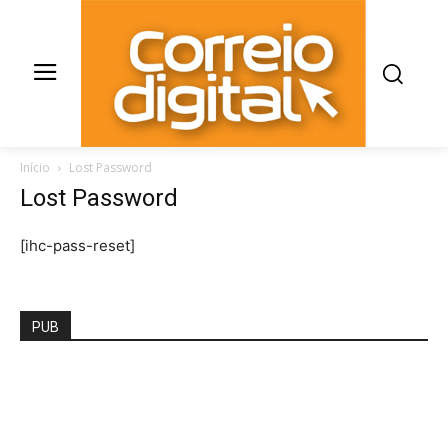
Início
Lost Password
Lost Password
[ihc-pass-reset]
PUB