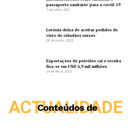
passaporte sanitário’ para a covid-19
1 de Julho, 2021
Letónia deixa de aceitar pedidos de
visto de cidadãos russos
28 de Junho, 2023
Exportações de petróleo cai e receita
fixa-se em USD 6,9 mil milhões
24 de Abril, 2023
ACTUALIDADE
Conteúdos de