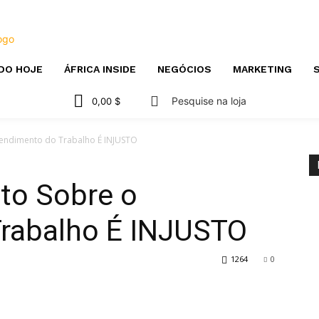
DO HOJE
ÁFRICA INSIDE
NEGÓCIOS
MARKETING
S
Pesquise na loja
0,00 $
endimento do Trabalho É INJUSTO
to Sobre o
rabalho É INJUSTO
1264
0