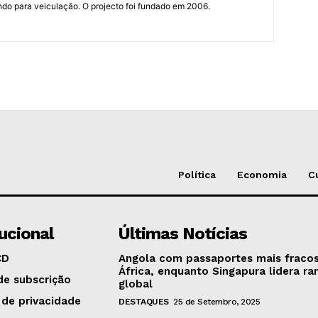
do para veiculação. O projecto foi fundado em 2006.
Política
Economia
C
tucional
Últimas Notícias
CD
Angola com passaportes mais fraco
África, enquanto Singapura lidera ra
de subscrição
global
 de privacidade
DESTAQUES
25 de Setembro, 2025