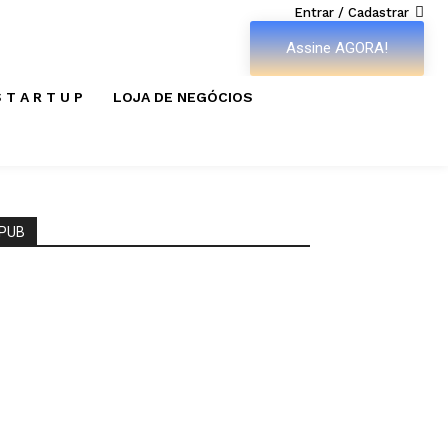
Entrar / Cadastrar
Assine AGORA!
 T A R T U P
LOJA DE NEGÓCIOS
PUB