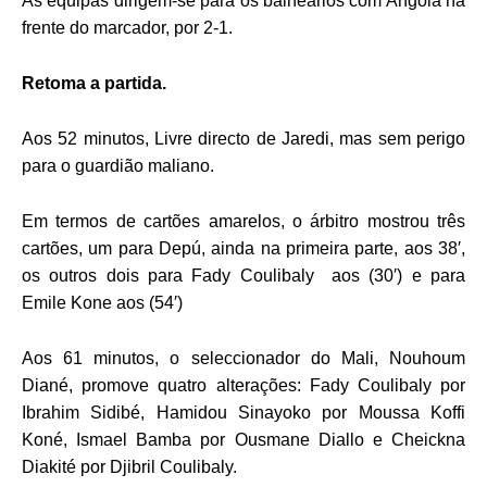
As equipas dirigem-se para os balneários com Angola na
frente do marcador, por 2-1.
Retoma a partida.
Aos 52 minutos, Livre directo de Jaredi, mas sem perigo
para o guardião maliano.
Em termos de cartões amarelos, o árbitro mostrou três
cartões, um para Depú, ainda na primeira parte, aos 38′,
os outros dois para Fady Coulibaly aos (30′) e para
Emile Kone aos (54′)
Aos 61 minutos, o seleccionador do Mali, Nouhoum
Diané, promove quatro alterações: Fady Coulibaly por
Ibrahim Sidibé, Hamidou Sinayoko por Moussa Koffi
Koné, Ismael Bamba por Ousmane Diallo e Cheickna
Diakité por Djibril Coulibaly.