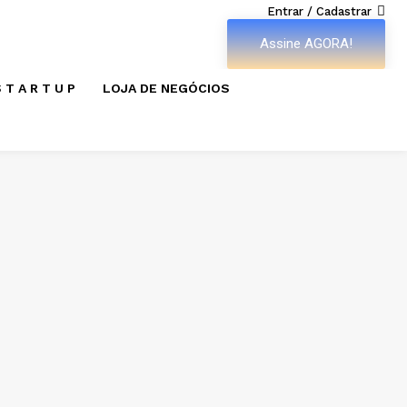
Entrar / Cadastrar
Assine AGORA!
 T A R T U P
LOJA DE NEGÓCIOS