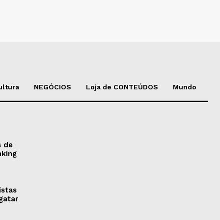
ultura
NEGÓCIOS
Loja de CONTEÚDOS
Mundo
s de
nking
istas
gatar