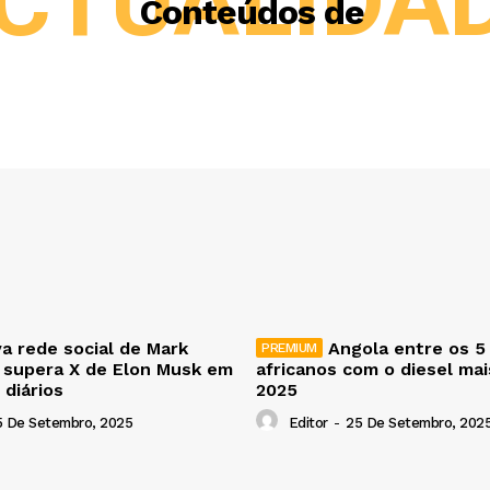
CTUALIDA
Conteúdos de
a rede social de Mark
Angola entre os 5
 supera X de Elon Musk em
africanos com o diesel ma
 diários
2025
5 De Setembro, 2025
Editor
-
25 De Setembro, 202