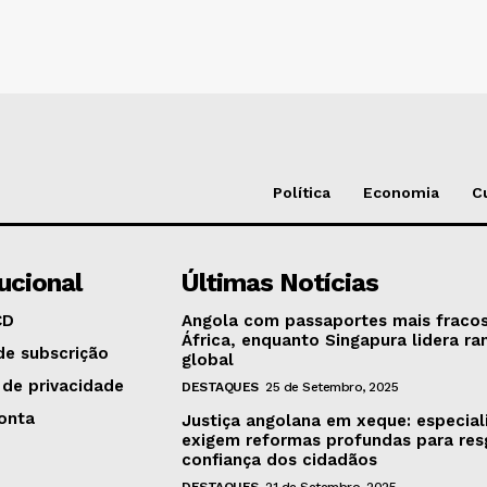
Política
Economia
C
tucional
Últimas Notícias
CD
Angola com passaportes mais fraco
África, enquanto Singapura lidera ra
de subscrição
global
 de privacidade
DESTAQUES
25 de Setembro, 2025
onta
Justiça angolana em xeque: especial
exigem reformas profundas para res
confiança dos cidadãos