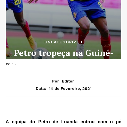
UNCATEGORIZED
Petro tropeça na Guiné-
Conacry diante do Horoya
207
Por
Editor
14 de Fevereiro, 2021
Data:
A equipa do Petro de Luanda entrou com o pé