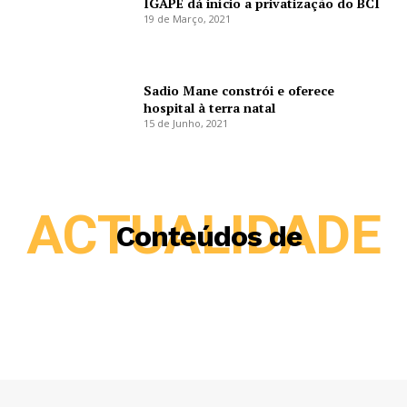
IGAPE dá início a privatização do BCI
19 de Março, 2021
Sadio Mane constrói e oferece
hospital à terra natal
15 de Junho, 2021
ACTUALIDADE
Conteúdos de